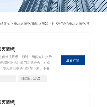
品展示
>
高压灭菌锅/高压灭菌器
> HIRAYAMA高压灭菌锅/器
压灭菌锅)
-85 过程状况显示：通过一组闪光灯指示
查看详情
：电脑控制脉冲阀门高速开合，在保
，使灭菌腔更快地冷却下来。 标配
腔更快的冷却下来。 危险性疾病防
浏览量：
1352
溶胶和异味进行处理，保护实验室环境
压灭菌锅)