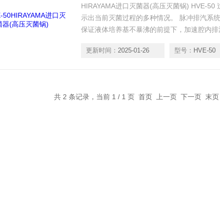
HIRAYAMA进口灭菌器(高压灭菌锅) HVE
示出当前灭菌过程的多种情况。 脉冲排汽系
保证液体培养基不暴沸的前提下，加速腔内排
配手动排气阀：可以手动调节快速排气，使灭
更新时间：
2025-01-26
型号：
HVE-50
防御双路排气，可对100度之前排出的有害
境和操作人员。
共 2 条记录，当前 1 / 1 页 首页 上一页 下一页 末