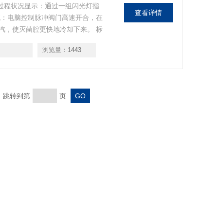
-50 过程状况显示：通过一组闪光灯指
查看详情
统：电脑控制脉冲阀门高速开合，在
汽，使灭菌腔更快地冷却下来。 标
菌腔更快的冷却下来。 危险性疾病
浏览量：
1443
气溶胶和异味进行处理，保护实验室环
页 跳转到第
页