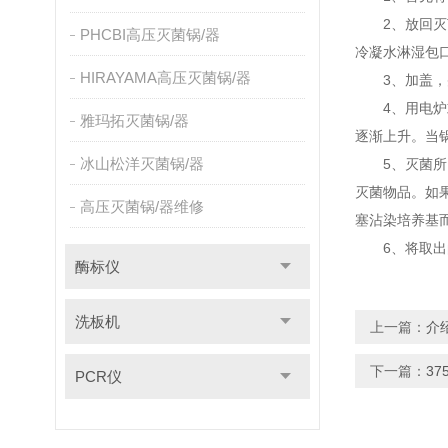
2、放回灭菌
PHCBI高压灭菌锅/器
冷凝水淋湿包
HIRAYAMA高压灭菌锅/器
3、加盖，并
4、用电炉或
雅玛拓灭菌锅/器
逐渐上升。当锅
冰山松洋灭菌锅/器
5、灭菌所需
灭菌物品。如
高压灭菌锅/器维修
塞沾染培养基
6、将取出的
酶标仪
洗板机
上一篇：
介
下一篇：
3
PCR仪