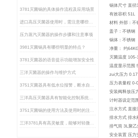
锅体尺寸 直径3
3781灭菌锅的具体操作流程及应用场景
有效容积 51L
进口高压灭菌器使用时，需注意哪些事项？
材料 外部：不
盖子：不锈钢（
压力蒸汽灭菌器的操作步骤和注意事项
锅体：不锈钢（
3981灭菌锅具有哪些明显的特点？
净重： 约64K
灭菌温度 105-
3781灭菌器的语音提示功能增加安全性
温度显示范围 50.
三洋灭菌器的操作与维护方式
zui大压力 0.1
压力表量程 0-0
3751灭菌器具有低水位报警，断水自控等功能
安装阀释放压力 0
三洋高压灭菌器具有智能化控制系统，可实现自动控制
计时器设定范围 3
注水方式 直接
3751灭菌锅的使用方法及使用时的注意事项
排水方式 排水
三洋3781具有高灵敏度，能够对轻微触摸进行响应
排气筒 3L聚
安全装置 压